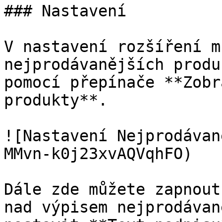
### Nastavení

V nastavení rozšíření m
nejprodávanějších produ
pomocí přepínače **Zobr
produkty**.

![Nastavení Nejprodávan
MMvn-k0j23xvAQVqhFO)

Dále zde můžete zapnout
nad výpisem nejprodávan