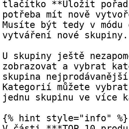
tlačítko **Uložit pořad
potřeba mít nově vytvoř
Musíte být tedy v módu 
vytváření nové skupiny.

U skupiny ještě nezapom
zobrazovat a vybrat kat
skupina nejprodávanější
Kategorií můžete vybrat
jednu skupinu ve více k
{% hint style="info" %}

V části ***TOP 10 produ