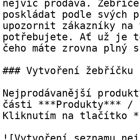
nejvíc prodává. Žebříče
poskládat podle svých p
upozornit zákazníky na 
potřebujete. Ať už je t
čeho máte zrovna plný s
### Vytvoření žebříčku 
Nejprodávanější produkt
části ***Produkty*** / 
Kliknutím na tlačítko *
![Vytvoření seznamu nej