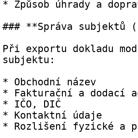
* Způsob úhrady a doprav
### **Správa subjektů (
Při exportu dokladu mod
subjektu:

* Obchodní název

* Fakturační a dodací a
* IČO, DIČ

* Kontaktní údaje

* Rozlišení fyzické a p