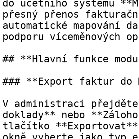
do účetního systému **M
přesný přenos fakturačn
automatické mapování da
podporu víceměnových op
## **Hlavní funkce modul
### **Export faktur do 
V administraci přejděte
doklady** nebo **Záloho
tlačítko **Exportovat**
okně vyberte jako typ e