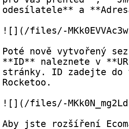
odesílatele** a **Adres
![](/files/-MKk0EVVAc3w
Poté nově vytvořený sez
**ID** naleznete v **UR
stránky. ID zadejte do 
Rocketoo.

![](/files/-MKk0N_mg2Ld
Aby jste rozšíření Ecom