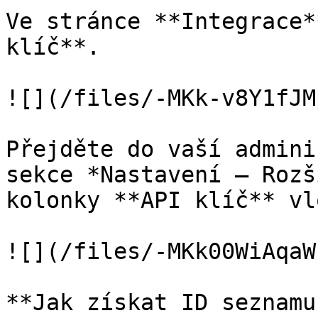
Ve stránce **Integrace*
klíč**.

![](/files/-MKk-v8Y1fJM
Přejděte do vaší admini
sekce *Nastavení – Rozš
kolonky **API klíč** vl
![](/files/-MKk00WiAqaW
**Jak získat ID seznamu?