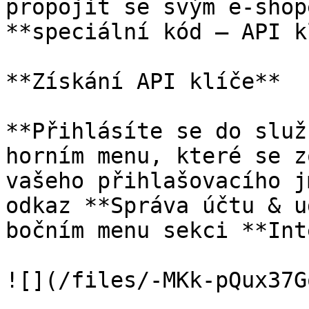
propojit se svým e-shop
**speciální kód – API k
**Získání API klíče**

**Přihlásíte se do služ
horním menu, které se z
vašeho přihlašovacího j
odkaz **Správa účtu & u
bočním menu sekci **Int
![](/files/-MKk-pQux37G