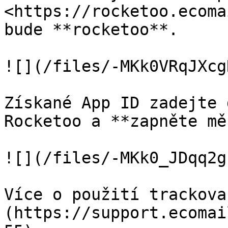
<https://rocketoo.ecoma
bude **rocketoo**.

![](/files/-MKk0VRqJXcg
Získané App ID zadejte 
Rocketoo a **zapněte mě
![](/files/-MKk0_JDqq2g
Více o použití trackova
(https://support.ecomai