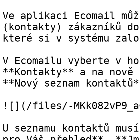
Ve aplikaci Ecomail můž
(kontakty) zákazníků do
které si v systému zalo
V Ecomailu vyberte v ho
**Kontakty** a na nově 
**Nový seznam kontaktů**
![](/files/-MKk082vP9_a
U seznamu kontaktů musí
pro Váš přehled**, **Jm