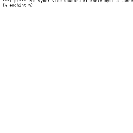
***Tip:*** Pro výběr více souborů klikněte myší a táhně