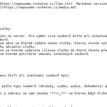
https://napoveda.rocketoo.cz/llms.txt). Markdown version
](https://napoveda.rocketoo.cz/media.md).

volby:

sku na server. Pro výběr více souborů držte při označová
borů.

vé okno ve kterém zadáte název složky, kterou chcete vyt
hu aktuální složky.

no ve kterém vyberete cílovou složku do které chcete pře
ve kterém potvrdíte smazání označených souborů.

esu Shift při značování souborů myší.

 podle typu souborů (obrázky, video, audio, dokumenty) a
í a zobrazí se vám ikonka "**>\_**" na kterou když klikn