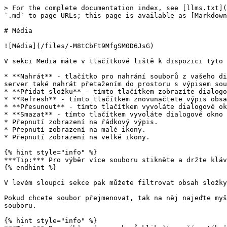
> For the complete documentation index, see [llms.txt](
`.md` to page URLs; this page is available as [Markdown
# Média

![Média](/files/-M8tCbFt9MfgSM0D6JsG)

V sekci Media máte v tlačítkové liště k dispozici tyto 
* **Nahrát** - tlačítko pro nahrání souborů z vašeho di
server také nahrát přetažením do prostoru s výpisem sou
* **Přidat složku** - tímto tlačítkem zobrazíte dialogo
* **Refresh** - tímto tlačítkem znovunačtete výpis obsa
* **Přesunout** - tímto tlačítkem vyvoláte dialogové ok
* **Smazat** - tímto tlačítkem vyvoláte dialogové okno 
* Přepnutí zobrazení na řádkový výpis.

* Přepnutí zobrazení na malé ikony.

* Přepnutí zobrazení na velké ikony.

{% hint style="info" %}

***Tip:*** Pro výběr více souboru stikněte a držte kláv
{% endhint %}

V levém sloupci sekce pak můžete filtrovat obsah složky
Pokud chcete soubor přejmenovat, tak na něj najeďte myš
souboru.

{% hint style="info" %}
