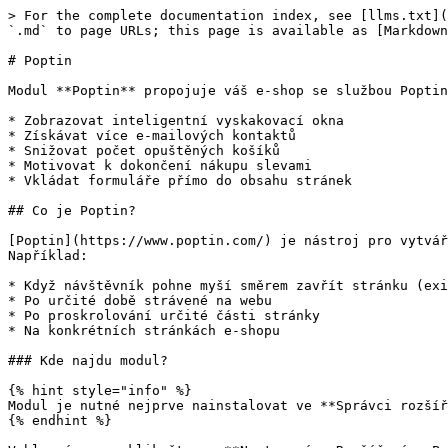
> For the complete documentation index, see [llms.txt](https://napoveda.rocketoo.cz/llms.txt). Markdown versions of documentation pages are available by appending `.md` to page URLs; this page is available as [Markdown](https://napoveda.rocketoo.cz/rocketoo/rozsireni/poptin.md).

# Poptin

Modul **Poptin** propojuje váš e-shop se službou Poptin.com a umožňuje:

* Zobrazovat inteligentní vyskakovací okna
* Získávat více e-mailových kontaktů
* Snižovat počet opuštěných košíků
* Motivovat k dokončení nákupu slevami
* Vkládat formuláře přímo do obsahu stránek

## Co je Poptin?

[Poptin](https://www.poptin.com/) je nástroj pro vytváření pop-up oken a kontaktních formulářů, které se zobrazují návštěvníkům podle jejich chování na webu. Například:

* Když návštěvník pohne myší směrem zavřít stránku (exit-intent)
* Po určité době strávené na webu
* Po proskrolování určité části stránky
* Na konkrétních stránkách e-shopu

### Kde najdu modul?

{% hint style="info" %}
Modul je nutné nejprve nainstalovat ve **Správci rozšíření**.&#x20;
{% endhint %}

V hlavním menu klikněte na **Nastavení → Rozšíření → Poptin**.

## Nastavení modulu

{% stepper %}
{% step %}

### Vytvoření účtu na Poptin.com

Před nastavením modulu potřebujete účet na Poptin.com:

* Přejděte na <https://www.poptin.com>
* Klikněte na **Sign Up** a vytvořte účet
* Dokončete registraci
* Přihlaste se do administrace Poptin
  {% endstep %}

{% step %}

### Získání User ID

* V administraci Poptin klikněte na **Settings** (ikona ozubeného kola)
* V menu vlevo vyberte **Installation Code**
* Klikněte na jakoukoli platformu (např. **Shopify**, **WordPress**)
* Zkopírujte číslo z kódu, které vypadá takto:

```
ppt("create", "12345");
```

Vaše User ID je v tomto příkladu **12345**
{% endstep %}

{% step %}

### Nastavení v Rocketoo

* V Rocketoo přejděte do **Nastavení → Poptin**
* Vyplňte:
  * **Poptin user ID** - vložte číslo získané v předchozím kroku
  * **Aktivovat Poptin na e-shopu** - zapněte přepínač
* Klikněte **Uložit**

✅ Hotovo! Od této chvíle se všechny pop-upy vytvořené v Poptin.com automaticky zobrazují na vašem e-shopu.
{% endstep %}
{% endstepper %}

## Vytvoření pop-up okna

Pop-up okna vytváříte přímo v administraci Poptin.com. Rocketoo je automaticky zobrazí na vašem e-shopu.

{% stepper %}
{% step %}

### Základní postup

* Přihlaste se do Poptin.com
* Klikněte na tlačítko "Create Poptin"
* Vyberte typ pop-upu:
  * Lightbox - klasické vyskakovací okno uprostřed obrazovky
  * Slide-in - okno vysouvající se z rohu
  * Top Bar - lišta v horní části stránky
  * Embedded Form - formulář vložený přímo do stránky
    {% endstep %}

{% step %}

### Vyberte šablonu

* Newsletter subscription - sběr e-mailů
* Discount offer - nabídka slevy
* Announcement - oznámení
* Contact form - kontaktní formulář
* Video - video pop-up
* Exit-intent - zobrazení při odchodu
  {% endstep %}

{% step %}

### Upravte design

* Text - změňte nadpisy a texty
* Barvy - přizpůsobte barvám vašeho e-shopu
* Obrázky - přidejte vlastní obrázky
* Tlačítka - upravte texty a barvy tlačítek
  {% endstep %}

{% step %}

### Nastavte pravidla zobrazení

* Kdy se má pop-up zobrazit (ihned, po 5 sekundách, po scrollování...)
* Na kterých stránkách (všechny stránky, konkrétní URL...)
* Kolikrát se má zobrazit jednomu návštěvníkovi
  {% endstep %}

{% step %}

### Publikujte pop-up

* Klikněte na **Publish**
*