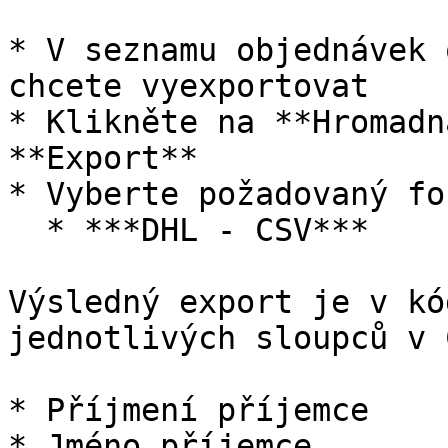
* V seznamu objednávek 
chcete vyexportovat

* Klikněte na **Hromadn
**Export**

* Vyberte požadovaný fo
  * ***DHL - CSV***

Výsledný export je v kó
jednotlivých sloupců v 
* Příjmení příjemce

* Jméno příjemce
