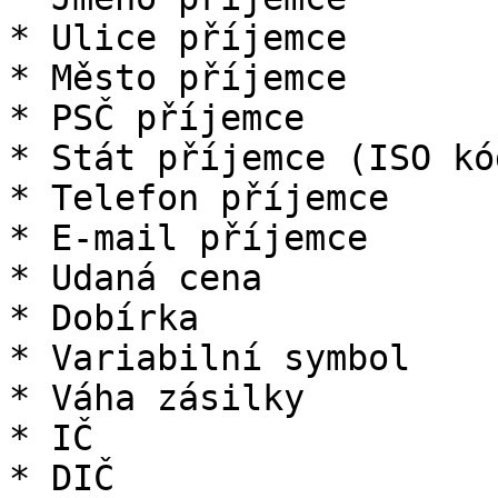
* Ulice příjemce

* Město příjemce

* PSČ příjemce

* Stát příjemce (ISO kód
* Telefon příjemce

* E-mail příjemce

* Udaná cena

* Dobírka

* Variabilní symbol

* Váha zásilky

* IČ

* DIČ
