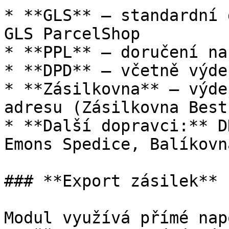
* **GLS** – standardní 
GLS ParcelShop

* **PPL** – doručení na
* **DPD** – včetně výde
* **Zásilkovna** – výde
adresu (Zásilkovna Best)
* **Další dopravci:** D
Emons Spedice, Balíkovn
### **Export zásilek**

Modul využívá přímé nap