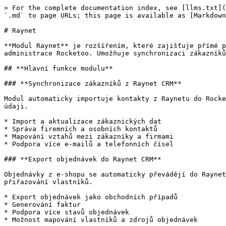
> For the complete documentation index, see [llms.txt](
`.md` to page URLs; this page is available as [Markdown
# Raynet

**Modul Raynet** je rozšířením, které zajišťuje přímé p
administrace Rocketoo. Umožňuje synchronizaci zákazníků
## **Hlavní funkce modulu**

### **Synchronizace zákazníků z Raynet CRM**

Modul automaticky importuje kontakty z Raynetu do Rocke
údaji.

* Import a aktualizace zákaznických dat

* Správa firemních a osobních kontaktů

* Mapování vztahů mezi zákazníky a firmami

* Podpora více e-mailů a telefonních čísel

### **Export objednávek do Raynet CRM**

Objednávky z e-shopu se automaticky převádějí do Raynet
přiřazování vlastníků.

* Export objednávek jako obchodních případů

* Generování faktur

* Podpora více stavů objednávek

* Možnost mapování vlastníků a zdrojů objednávek
