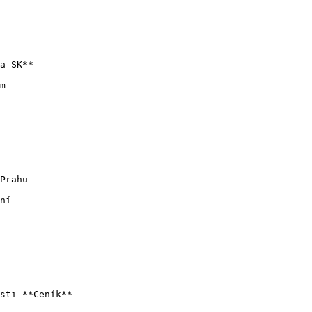
Prahu

ní

sti **Ceník**
