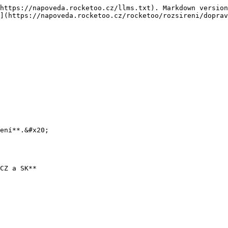
https://napoveda.rocketoo.cz/llms.txt). Markdown version
](https://napoveda.rocketoo.cz/rocketoo/rozsireni/doprav
ení**.&#x20;

CZ a SK**
