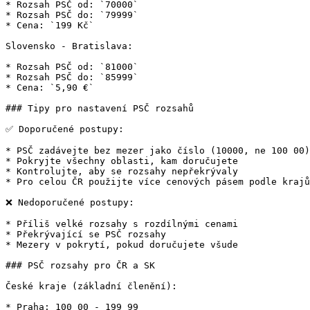
* Rozsah PSČ od: `70000`

* Rozsah PSČ do: `79999`

* Cena: `199 Kč`

Slovensko - Bratislava:

* Rozsah PSČ od: `81000`

* Rozsah PSČ do: `85999`

* Cena: `5,90 €`

### Tipy pro nastavení PSČ rozsahů

✅ Doporučené postupy:

* PSČ zadávejte bez mezer jako číslo (10000, ne 100 00)

* Pokryjte všechny oblasti, kam doručujete

* Kontrolujte, aby se rozsahy nepřekrývaly

* Pro celou ČR použijte více cenových pásem podle krajů

❌ Nedoporučené postupy:

* Příliš velké rozsahy s rozdílnými cenami

* Překrývající se PSČ rozsahy

* Mezery v pokrytí, pokud doručujete všude

### PSČ rozsahy pro ČR a SK

České kraje (základní členění):

* Praha: 100 00 - 199 99
