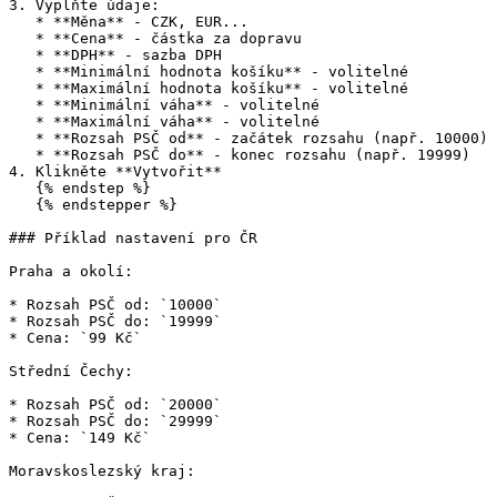
3. Vyplňte údaje:

   * **Měna** - CZK, EUR...

   * **Cena** - částka za dopravu

   * **DPH** - sazba DPH

   * **Minimální hodnota košíku** - volitelné

   * **Maximální hodnota košíku** - volitelné

   * **Minimální váha** - volitelné

   * **Maximální váha** - volitelné

   * **Rozsah PSČ od** - začátek rozsahu (např. 10000)

   * **Rozsah PSČ do** - konec rozsahu (např. 19999)

4. Klikněte **Vytvořit**

   {% endstep %}

   {% endstepper %}

### Příklad nastavení pro ČR

Praha a okolí:

* Rozsah PSČ od: `10000`

* Rozsah PSČ do: `19999`

* Cena: `99 Kč`

Střední Čechy:

* Rozsah PSČ od: `20000`

* Rozsah PSČ do: `29999`

* Cena: `149 Kč`

Moravskoslezský kraj:
