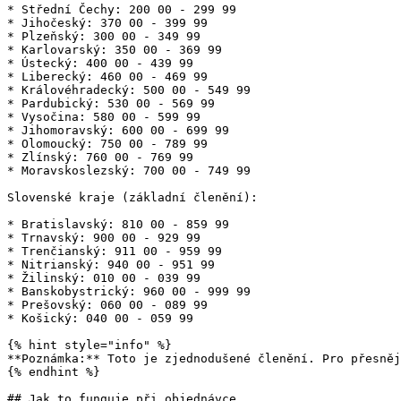
* Střední Čechy: 200 00 - 299 99

* Jihočeský: 370 00 - 399 99

* Plzeňský: 300 00 - 349 99

* Karlovarský: 350 00 - 369 99

* Ústecký: 400 00 - 439 99

* Liberecký: 460 00 - 469 99

* Královéhradecký: 500 00 - 549 99

* Pardubický: 530 00 - 569 99

* Vysočina: 580 00 - 599 99

* Jihomoravský: 600 00 - 699 99

* Olomoucký: 750 00 - 789 99

* Zlínský: 760 00 - 769 99

* Moravskoslezský: 700 00 - 749 99

Slovenské kraje (základní členění):

* Bratislavský: 810 00 - 859 99

* Trnavský: 900 00 - 929 99

* Trenčianský: 911 00 - 959 99

* Nitrianský: 940 00 - 951 99

* Žilinský: 010 00 - 039 99

* Banskobystrický: 960 00 - 999 99

* Prešovský: 060 00 - 089 99

* Košický: 040 00 - 059 99

{% hint style="info" %}

**Poznámka:** Toto je zjednodušené členění. Pro přesněj
{% endhint %}

## Jak to funguje při objednávce
