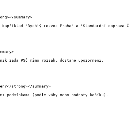
ong></summary>

 Například "Rychlý rozvoz Praha" a "Standardní doprava Č
mmary>

ník zadá PSČ mimo rozsah, dostane upozornění.

en?</strong></summary>

mi podmínkami (podle váhy nebo hodnoty košíku).
