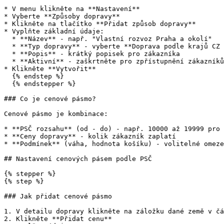
* V menu klikněte na **Nastavení**

* Vyberte **Způsoby dopravy**

* Klikněte na tlačítko **Přidat způsob dopravy**

* Vyplňte základní údaje:

  * **Název** - např. "Vlastní rozvoz Praha a okolí"

  * **Typ dopravy** - vyberte **Doprava podle krajů CZ a SK**

  * **Popis** - krátký popisek pro zákazníka

  * **Aktivní** - zaškrtněte pro zpřístupnění zákazníkům

* Klikněte **Vytvořit**

  {% endstep %}

  {% endstepper %}

### Co je cenové pásmo?

Cenové pásmo je kombinace:

* **PSČ rozsahu** (od - do) - např. 10000 až 19999 pro 
* **Ceny dopravy** - kolik zákazník zaplatí

* **Podmínek** (váha, hodnota košíku) - volitelné omeze
## Nastavení cenových pásem podle PSČ

{% stepper %}

{% step %}

### Jak přidat cenové pásmo

1. V detailu dopravy klikněte na záložku dané země v čá
2. Klikněte **Přidat cenu**
