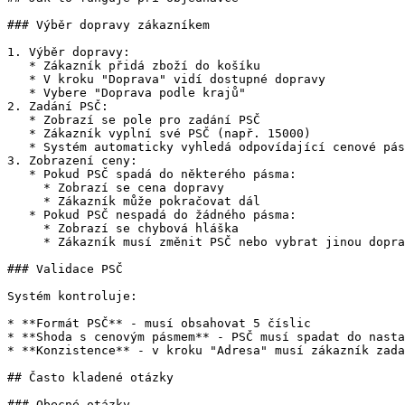
### Výběr dopravy zákazníkem

1. Výběr dopravy:

   * Zákazník přidá zboží do košíku

   * V kroku "Doprava" vidí dostupné dopravy

   * Vybere "Doprava podle krajů"

2. Zadání PSČ:

   * Zobrazí se pole pro zadání PSČ

   * Zákazník vyplní své PSČ (např. 15000)

   * Systém automaticky vyhledá odpovídající cenové pásmo

3. Zobrazení ceny:

   * Pokud PSČ spadá do některého pásma:

     * Zobrazí se cena dopravy

     * Zákazník může pokračovat dál

   * Pokud PSČ nespadá do žádného pásma:

     * Zobrazí se chybová hláška

     * Zákazník musí změnit PSČ nebo vybrat jinou dopravu

### Validace PSČ

Systém kontroluje:

* **Formát PSČ** - musí obsahovat 5 číslic

* **Shoda s cenovým pásmem** - PSČ musí spadat do nasta
* **Konzistence** - v kroku "Adresa" musí zákazník zada
## Často kladené otázky

### Obecné otázky
