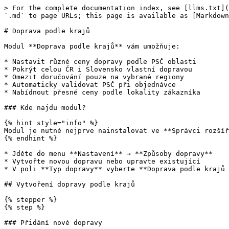
> For the complete documentation index, see [llms.txt](
`.md` to page URLs; this page is available as [Markdown
# Doprava podle krajů

Modul **Doprava podle krajů** vám umožňuje:

* Nastavit různé ceny dopravy podle PSČ oblasti

* Pokrýt celou ČR i Slovensko vlastní dopravou

* Omezit doručování pouze na vybrané regiony

* Automaticky validovat PSČ při objednávce

* Nabídnout přesné ceny podle lokality zákazníka

### Kde najdu modul?

{% hint style="info" %}

Modul je nutné nejprve nainstalovat ve **Správci rozšíř
{% endhint %}

* Jděte do menu **Nastavení** → **Způsoby dopravy**

* Vytvořte novou dopravu nebo upravte existující

* V poli **Typ dopravy** vyberte **Doprava podle krajů 
## Vytvoření dopravy podle krajů

{% stepper %}

{% step %}

### Přidání nové dopravy
