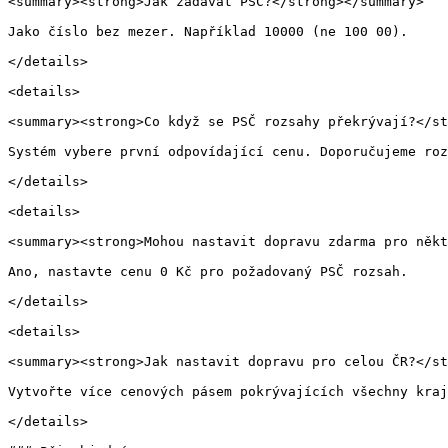
<summary><strong>Jak zadávat PSČ?</strong></summary>

Jako číslo bez mezer. Například 10000 (ne 100 00).

</details>

<details>

<summary><strong>Co když se PSČ rozsahy překrývají?</st
Systém vybere první odpovídající cenu. Doporučujeme roz
</details>

<details>

<summary><strong>Mohou nastavit dopravu zdarma pro někt
Ano, nastavte cenu 0 Kč pro požadovaný PSČ rozsah.

</details>

<details>

<summary><strong>Jak nastavit dopravu pro celou ČR?</st
Vytvořte více cenových pásem pokrývajících všechny kraj
</details>
